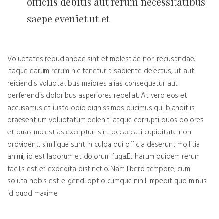
officiis debitis aut rerum necessitatibus
saepe eveniet ut et
Voluptates repudiandae sint et molestiae non recusandae.
Itaque earum rerum hic tenetur a sapiente delectus, ut aut
reiciendis voluptatibus maiores alias consequatur aut
perferendis doloribus asperiores repellat. At vero eos et
accusamus et iusto odio dignissimos ducimus qui blanditiis
praesentium voluptatum deleniti atque corrupti quos dolores
et quas molestias excepturi sint occaecati cupiditate non
provident, similique sunt in culpa qui officia deserunt mollitia
animi, id est laborum et dolorum fuga.Et harum quidem rerum
facilis est et expedita distinctio. Nam libero tempore, cum
soluta nobis est eligendi optio cumque nihil impedit quo minus
id quod maxime.